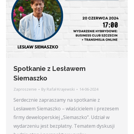
Spotkanie z Lesławem
Siemaszko
Zaproszenie
By
Rafał Krajewski
14-06-2024
Serdecznie zapraszamy na spotkanie z
Lesławem Siemaszko – właścicielem i prezesem
firmy deweloperskiej „Siemaszko”. Udział w
wydarzeniu jest bezpłatny. Tematem dyskusji