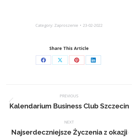
Category:
Zaproszenie
23-02-2022
Share This Article
Share
Share
Share
Share
on
on
on
on
Facebook
X
Pinterest
LinkedIn
Post
PREVIOUS
navigation
Kalendarium Business Club Szczecin
Previous
post:
NEXT
Najserdeczniejsze Życzenia z okazji
Next