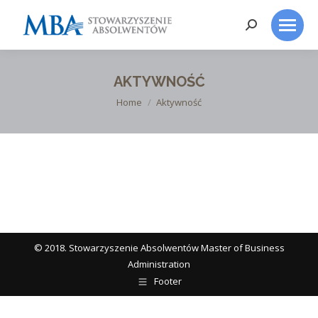
Search:
AKTYWNOŚĆ
You are here:
Home
Aktywność
© 2018. Stowarzyszenie Absolwentów Master of Business
Administration
Footer