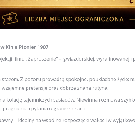
 Kinie Pionier 1907.
rojekcji filmu „Zaproszenie” – gwiazdorskiej, wyrafinowanej i
 stażem. Z pozoru prowadzą spokojne, poukładane życie: maj
, wzajemne pretensje oraz dobrze znana rutyna.
 na kolację tajemniczych sąsiadów. Niewinna rozmowa szybk
pragnienia i pytania o granice relacji.
zabawny – idealny na wspólne rozpoczęcie wakacji w wyjątkow