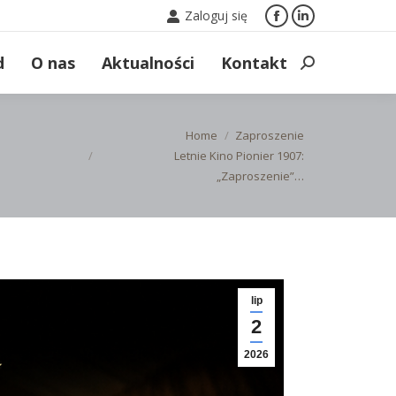
Zaloguj się
Facebook
Linkedin
page
page
d
O nas
Aktualności
Kontakt
Search:
opens
opens
in
in
new
new
You are here:
Home
Zaproszenie
window
window
Letnie Kino Pionier 1907:
„Zaproszenie”…
lip
2
2026