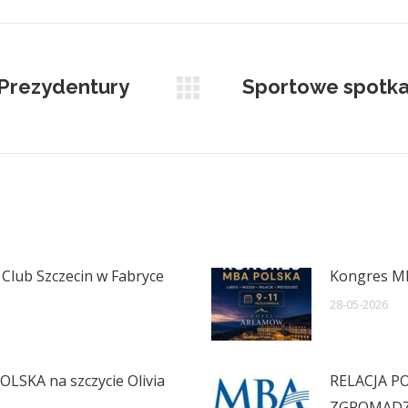
Facebook
X
Pinterest
LinkedIn
 Prezydentury
Sportowe spotka
Next
post:
Club Szczecin w Fabryce
Kongres MB
28-05-2026
LSKA na szczycie Olivia
RELACJA 
ZGROMADZ