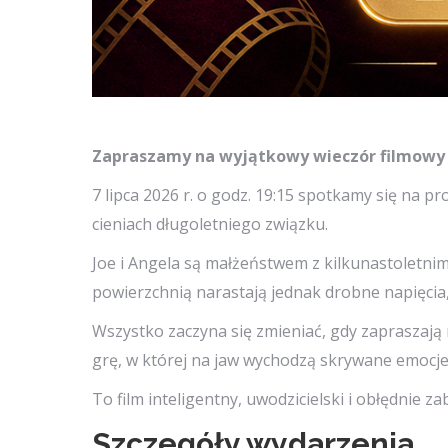
Zapraszamy na wyjątkowy wieczór filmowy w
7 lipca 2026 r. o godz. 19:15 spotkamy się na p
cieniach długoletniego związku.
Joe i Angela są małżeństwem z kilkunastoletnim
powierzchnią narastają jednak drobne napięcia
Wszystko zaczyna się zmieniać, gdy zapraszają
grę, w której na jaw wychodzą skrywane emocje, 
To film inteligentny, uwodzicielski i obłędnie 
Szczegóły wydarzenia