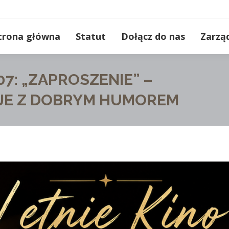
trona główna
Statut
Dołącz do nas
Zarzą
07: „ZAPROSZENIE” –
JE Z DOBRYM HUMOREM