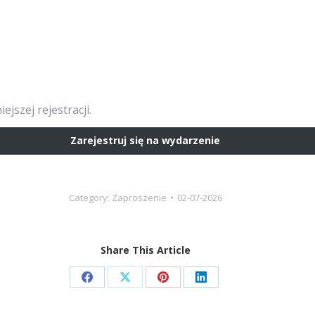
jszej rejestracji.
Zarejestruj się na wydarzenie
Category:
Zaproszenie
02-07-2026
Share This Article
Share
Share
Share
Share
on
on
on
on