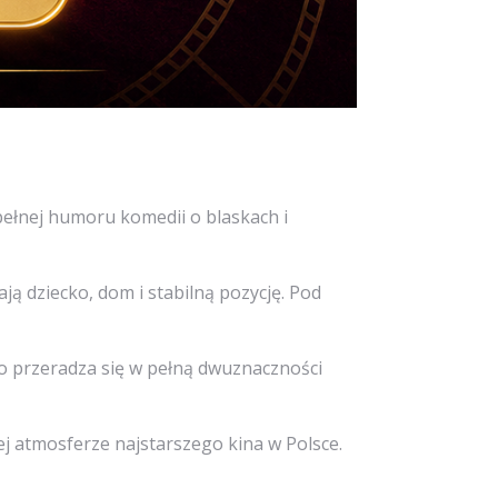
 pełnej humoru komedii o blaskach i
ą dziecko, dom i stabilną pozycję. Pod
o przeradza się w pełną dwuznaczności
ej atmosferze najstarszego kina w Polsce.