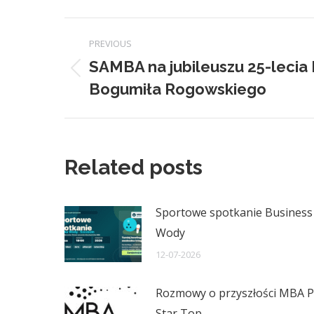
Post
PREVIOUS
navigation
SAMBA na jubileuszu 25-lecia
Previous
Bogumiła Rogowskiego
post:
Related posts
Sportowe spotkanie Business 
Wody
12-07-2026
Rozmowy o przyszłości MBA PO
Star Top.