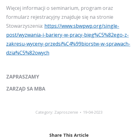
Więcej informacji o seminarium, program oraz
formularz rejestracyjny znajduje się na stronie
Stowarzyszenia:
https://www.sbwpwp.org/single-
post/wyzwania-i-bariery-w-pracy-bieg%C5%82ego-z-
zakresu-wyceny-przedsi%C4%99biorstw-w-sprawach-
dzia%C5%82owych
ZAPRASZAMY
ZARZĄD SA MBA
Category:
Zaproszenie
19-04-2023
Share This Article