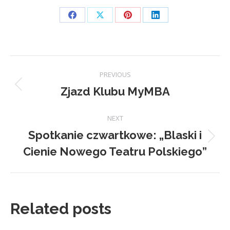
Share
Share
Share
Share
on
on
on
on
Facebook
X
Pinterest
LinkedIn
Post
PREVIOUS
navigation
Zjazd Klubu MyMBA
Previous
post:
NEXT
Spotkanie czwartkowe: „Blaski i
Next
Cienie Nowego Teatru Polskiego”
post:
Related posts