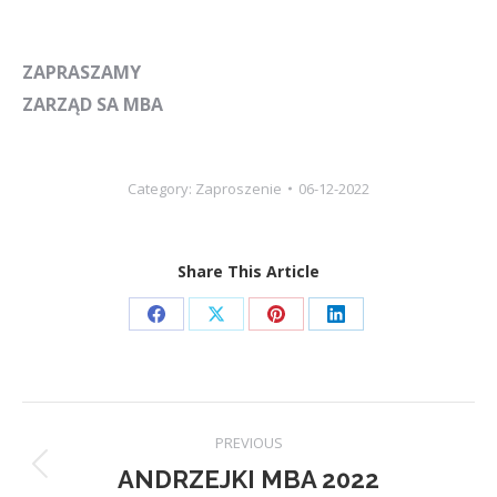
ZAPRASZAMY
ZARZĄD SA MBA
Category:
Zaproszenie
06-12-2022
Share This Article
Share
Share
Share
Share
on
on
on
on
Facebook
X
Pinterest
LinkedIn
Post
PREVIOUS
navigation
ANDRZEJKI MBA 2022
Previous