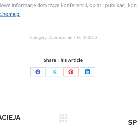
owe informacje dotyczące konferencji, opłat i publikacji konf
.home.pl
Category:
Zaproszenie
06-02-2020
Share This Article
Share
Share
Share
Share
on
on
on
on
Facebook
X
Pinterest
LinkedIn
ACIEJA
S
Next
post: