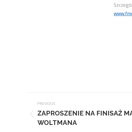
Szczegół
www.fmc
Post
PREVIOUS
navigation
ZAPROSZENIE NA FINISAŻ M
Previous
WOLTMANA
post: