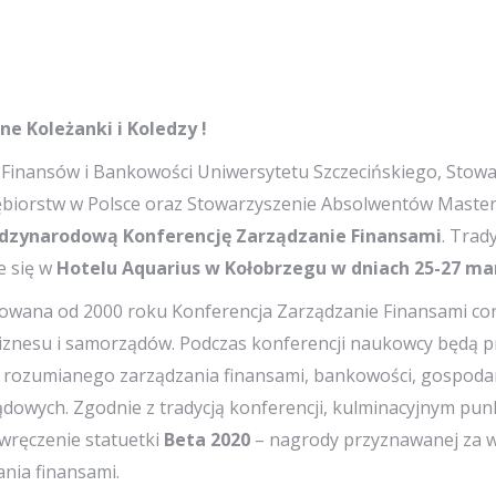
e Koleżanki i Koledzy !
 Finansów i Bankowości Uniwersytetu Szczecińskiego, Stow
ębiorstw w Polsce oraz Stowarzyszenie Absolwentów Master 
dzynarodową Konferencję Zarządzanie Finansami
. Trad
e się w
Hotelu Aquarius w Kołobrzegu w dniach 25-27 mar
owana od 2000 roku Konferencja Zarządzanie Finansami coroc
biznesu i samorządów. Podczas konferencji naukowcy będą 
 rozumianego zarządzania finansami, bankowości, gospodar
dowych. Zgodnie z tradycją konferencji, kulminacyjnym punk
wręczenie statuetki
Beta 2020
– nagrody przyznawanej za wy
nia finansami.