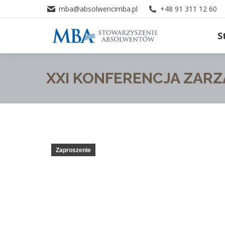
mba@absolwencimba.pl
+48 91 311 12 60
S
XXI KONFERENCJA ZARZ
Zaproszenie