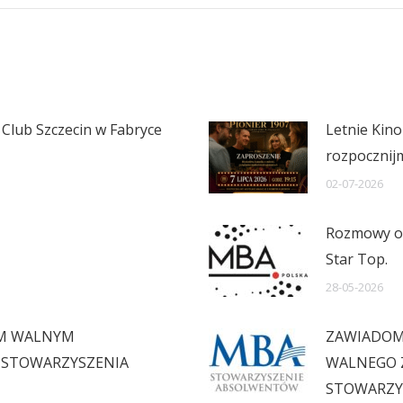
Club Szczecin w Fabryce
Letnie Kino
rozpocznij
02-07-2026
Rozmowy o 
Star Top.
28-05-2026
YM WALNYM
ZAWIADOM
STOWARZYSZENIA
WALNEGO 
STOWARZY