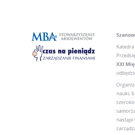
Szanown
Katedra
Przedsi
XXI Mię
odbędzi
Organiz
nauki, 
szeroko
samorzą
nastąpi 
zarządza