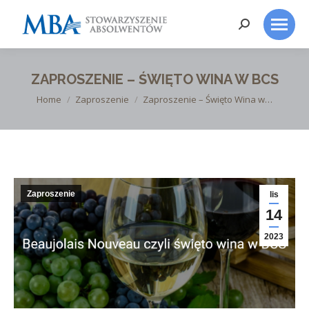
Search:
ZAPROSZENIE – ŚWIĘTO WINA W BCS
You are here:
Home
Zaproszenie
Zaproszenie – Święto Wina w…
Zaproszenie
lis
14
2023