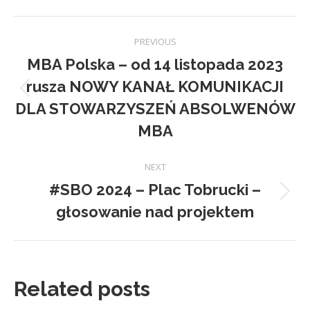
Facebook
X
Pinterest
LinkedIn
Post
PREVIOUS
navigation
MBA Polska – od 14 listopada 2023
rusza NOWY KANAŁ KOMUNIKACJI
Previous
DLA STOWARZYSZEŃ ABSOLWENÓW
post:
MBA
NEXT
#SBO 2024 – Plac Tobrucki –
Next
głosowanie nad projektem
post:
Related posts