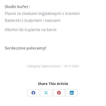
Słodki bufet :
Placek że śliwkami migdałowymi z kremem
Babeczki z budyniem i owocami
Alkohol do kupienia na barze
Serdecznie polecamy!
Category:
Zaproszenie
14-11-2023
Share This Article
Share
Share
Share
Share
on
on
on
on