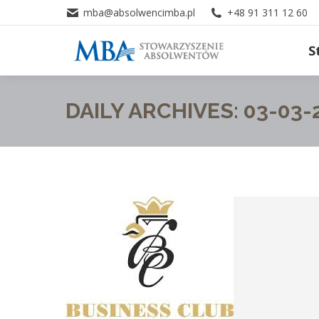
mba@absolwencimba.pl
+48 91 311 12 60
S
DAILY ARCHIVES:
03-03-