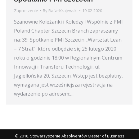
Zaproszenie
By
Rafał Krajewski
19-02-2020
Szanowne Koleżanki i Koledzy ! Wspólnie z PMI
Poland Chapter Szczecin Branch zapraszamy
na: 39. Spotkanie PMI Szczecin „Warsztat Lean
– 7 Strat”, które odbędzie się 25 lutego 2020
roku o godzinie 18:00 w Regionalnym Centrum
Innowacji i Transferu Technologii, ul.
Jagiellońska 20, Szczecin. Wstęp jest bezpłatny,
wymagana jest wcześniejsza rejestracja na
wydarzenie po adresem:…
© 2018. Stowarzyszenie Absolwentów Master of Business