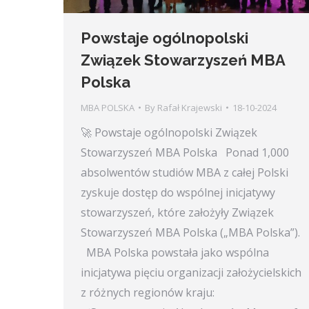
Powstaje ogólnopolski
Związek Stowarzyszeń MBA
Polska
MBA POLSKA
By
Rafał Krajewski
18-10-2024
🚀 Powstaje ogólnopolski Związek
Stowarzyszeń MBA Polska Ponad 1,000
absolwentów studiów MBA z całej Polski
zyskuje dostęp do wspólnej inicjatywy
stowarzyszeń, które założyły Związek
Stowarzyszeń MBA Polska („MBA Polska”).
MBA Polska powstała jako wspólna
inicjatywa pięciu organizacji założycielskich
z różnych regionów kraju: