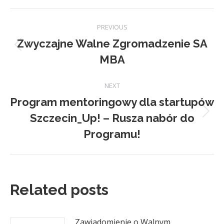
Facebook
X
Pinterest
LinkedIn
Post
PREVIOUS
navigation
Zwyczajne Walne Zgromadzenie SA
Previous
MBA
post:
NEXT
Program mentoringowy dla startupów
Szczecin_Up! – Rusza nabór do
Next
post:
Programu!
Related posts
Zawiadomienie o Walnym