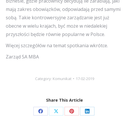
biznesie, gdzie pracownicy decydują ile zarabiają, jaki
mają zakres obowiązków, odpowiadają przed samymi
sobą. Takie kontrowersyjne zarządzanie jest już
obecne w wielu krajach, być może w niedalekiej
przyszłości będzie równie popularne w Polsce.
Więcej szczegółów na temat spotkania wkrótce.
Zarząd SA MBA
Category:
Komunikat
17-02-2019
Share This Article
Share
Share
Share
Share
on
on
on
on