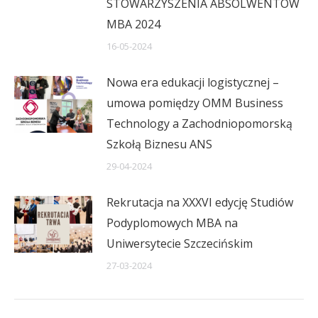
STOWARZYSZENIA ABSOLWENTÓW
MBA 2024
16-05-2024
Nowa era edukacji logistycznej –
umowa pomiędzy OMM Business
Technology a Zachodniopomorską
Szkołą Biznesu ANS
29-04-2024
Rekrutacja na XXXVI edycję Studiów
Podyplomowych MBA na
Uniwersytecie Szczecińskim
27-03-2024