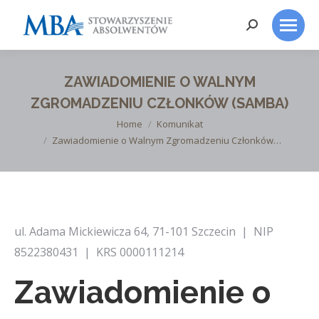
Search:
ZAWIADOMIENIE O WALNYM
ZGROMADZENIU CZŁONKÓW (SAMBA)
You are here:
Home
Komunikat
Zawiadomienie o Walnym Zgromadzeniu Członków…
ul. Adama Mickiewicza 64, 71-101 Szczecin | NIP
8522380431 | KRS 0000111214
Zawiadomienie o