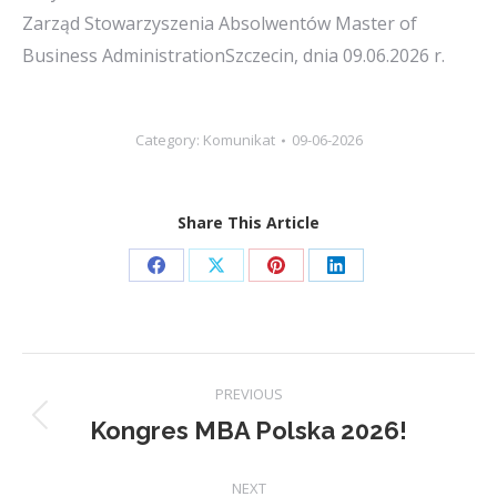
Zarząd Stowarzyszenia Absolwentów Master of
Business AdministrationSzczecin, dnia 09.06.2026 r.
Category:
Komunikat
09-06-2026
Share This Article
Share
Share
Share
Share
on
on
on
on
Facebook
X
Pinterest
LinkedIn
Post
PREVIOUS
navigation
Kongres MBA Polska 2026!
Previous
post:
NEXT