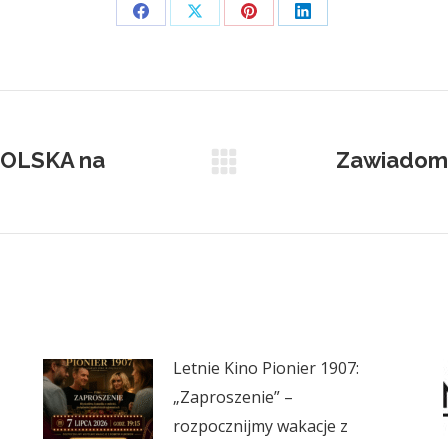
Share
Share
Share
Share
on
on
on
on
Facebook
X
Pinterest
LinkedIn
POLSKA na
Zawiadomi
Next
post:
Letnie Kino Pionier 1907:
„Zaproszenie” –
rozpocznijmy wakacje z