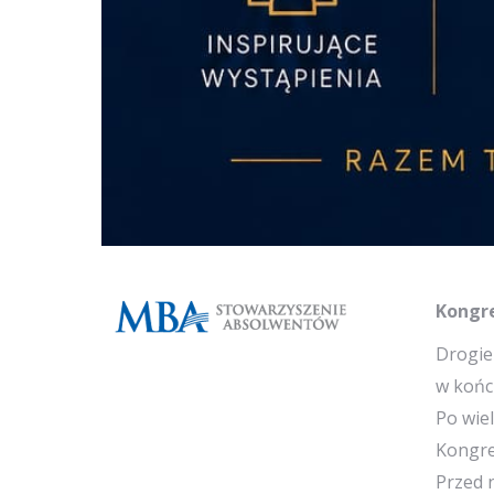
Kongre
Drogie 
w końcu
Po wie
Kongre
Przed 