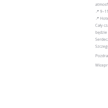
atmosf
📍 9–1
📍 Hot
Cały c
będzie 
Serdec
Szczegó
Pozdra
Wicepr