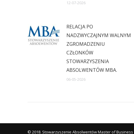
12-07-2026
RELACJA PO
NADZWYCZAJNYM WALNYM
ZGROMADZENIU
CZŁONKÓW
STOWARZYSZENIA
ABSOLWENTÓW MBA.
06-05-2026
© 2018. Stowarzyszenie Absolwentów Master of Business 