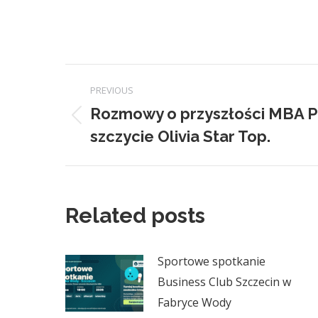
Post
PREVIOUS
navigation
Rozmowy o przyszłości MBA 
Previous
szczycie Olivia Star Top.
post:
Related posts
Sportowe spotkanie
Business Club Szczecin w
Fabryce Wody