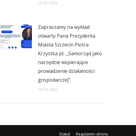
28-05-2026
Zapraszamy na wykład
otwarty Pana Prezydenta
Miasta Szczecin Piotra
Krzystka pt. ,,Samorząd jako
narzędzie wspierające
prowadzenie działalności
gospodarczej’’.
03-04-2026
Statut
Regulamin strony