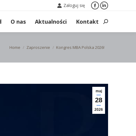
Zaloguj się
Facebook
Linkedin
page
page
d
O nas
Aktualności
Kontakt
Search:
opens
opens
in
in
new
new
You are here:
Home
Zaproszenie
Kongres MBA Polska 2026!
window
window
maj
28
2026