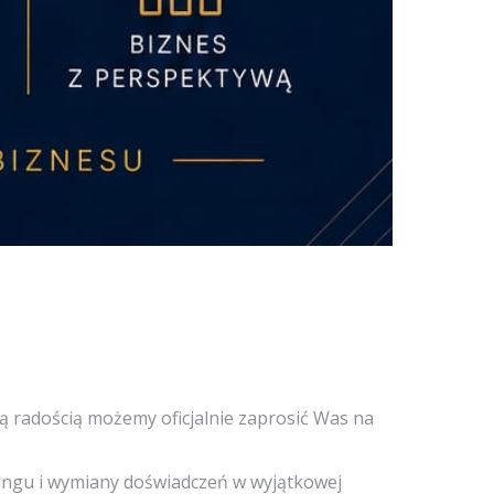
 radością możemy oficjalnie zaprosić Was na
kingu i wymiany doświadczeń w wyjątkowej