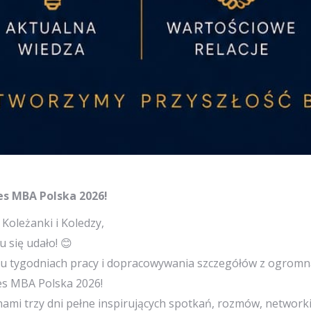
s MBA Polska 2026!
Koleżanki i Koledzy,
 się udało! 😊
lu tygodniach pracy i dopracowywania szczegółów z ogromną
s MBA Polska 2026!
nami trzy dni pełne inspirujących spotkań, rozmów, networ