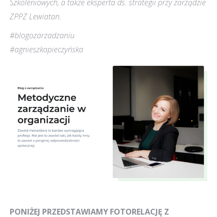
Szkoleniowych, a także eksperta ds. strategii przy zarządzie
ZPPZ Lewiatan.
#blogozarzadzaniu
#agnieszkapieczyńska
PONIŻEJ PRZEDSTAWIAMY FOTORELACJĘ Z