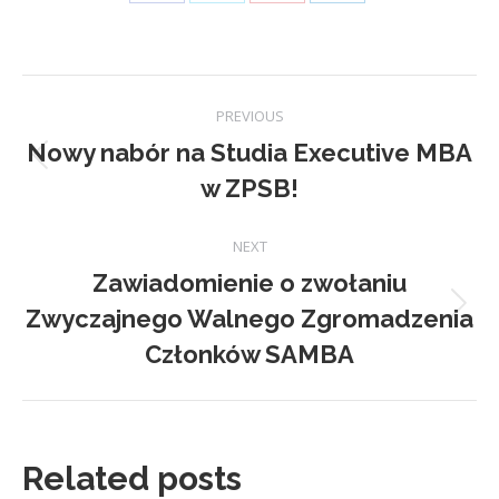
Share
Share
Share
Share
on
on
on
on
Facebook
X
Pinterest
LinkedIn
Post
PREVIOUS
navigation
Nowy nabór na Studia Executive MBA
Previous
w ZPSB!
post:
NEXT
Zawiadomienie o zwołaniu
Zwyczajnego Walnego Zgromadzenia
Next
post:
Członków SAMBA
Related posts