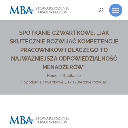
Search:
SPOTKANIE CZWARTKOWE: „JAK
SKUTECZNIE ROZWIJAĆ KOMPETENCJE
PRACOWNIKÓW I DLACZEGO TO
NAJWAŻNIEJSZA ODPOWIEDZIALNOŚĆ
MENADŻERÓW”
You are here:
Home
Spotkanie
Spotkanie czwartkowe: „Jak skutecznie rozwijać…