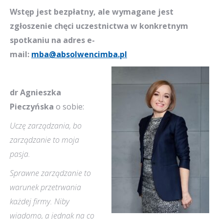
Wstęp jest bezpłatny, ale wymagane jest
zgłoszenie chęci uczestnictwa w konkretnym
spotkaniu na adres e-
mail:
mba@absolwencimba.pl
dr Agnieszka
Pieczyńska
o sobie:
Uczę zarządzania, bo
zarządzanie to moja
pasja.
Sprawne zarządzanie to
warunek przetrwania
każdej firmy. Niby
wiadomo, a jednak na co