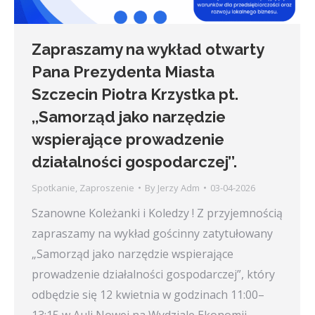
Zapraszamy na wykład otwarty
Pana Prezydenta Miasta
Szczecin Piotra Krzystka pt.
,,Samorząd jako narzędzie
wspierające prowadzenie
działalności gospodarczej’’.
Spotkanie
,
Zaproszenie
By
Jerzy Adm
03-04-2026
Szanowne Koleżanki i Koledzy ! Z przyjemnością
zapraszamy na wykład gościnny zatytułowany
„Samorząd jako narzędzie wspierające
prowadzenie działalności gospodarczej”, który
odbędzie się 12 kwietnia w godzinach 11:00–
13:15 w Auli Nowej na Wydziale Ekonomii,