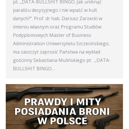
pt. ,,DATA-BULLSHIT BINGO. Jak uniknąć
paraliżu decyzyjnego i nie wpaść w kult
danych?’’. Prof. dr hab. Dariusz Zarzecki w
imieniu własnym oraz Programu Studiów
Podyplomowych Master of Business
Administration Uniwersytetu Szczecińskiego,
ma zaszczyt zaprosić Państwa na wykład
gościnny Sebastiana Mulińskiego pt. ,,DATA-
BULLSHIT BINGO…