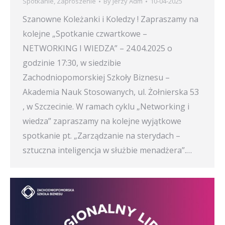
Spotkanie
,
Zaproszenie
By
Jerzy Adm
10-04-2025
Szanowne Koleżanki i Koledzy ! Zapraszamy na
kolejne „Spotkanie czwartkowe –
NETWORKING I WIEDZA” – 24.04.2025 o
godzinie 17:30, w siedzibie
Zachodniopomorskiej Szkoły Biznesu –
Akademia Nauk Stosowanych, ul. Żołnierska 53
, w Szczecinie. W ramach cyklu „Networking i
wiedza” zapraszamy na kolejne wyjątkowe
spotkanie pt. „Zarządzanie na sterydach –
sztuczna inteligencja w służbie menadżera”.…