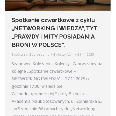
Spotkanie czwartkowe z cyklu
„NETWORKING I WIEDZA”, TYT.
„PRAWDY I MITY POSIADANIA
BRONI W POLSCE”.
Spotkanie
,
Zaproszenie
By
Jerzy Adm
21-11-2025
Szanowne Koleżanki i Koledzy ! Zapraszamy na
kolejne „Spotkanie czwartkowe –
NETWORKING I WIEDZA” – 27.11.2025 o
godzinie 17:30, w siedzibie
Zachodniopomorskiej Szkoły Biznesu –
Akademia Nauk Stosowanych, ul. Żołnierska 53
, w Szczecinie. W ramach cyklu „Networking i