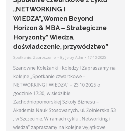
„NETWORKING I
WIEDZA”„Women Beyond
Horizon & MBA – Strategiczne
Horyzonty” Wiedza,
doświadczenie, przywództwo”
Spotkanie
,
Zaproszenie
By
Jerzy Adm
17-10-2025
Szanowne Koleżanki i Koledzy ! Zapraszamy na
kolejne „Spotkanie czwartkowe –
NETWORKING I WIEDZA” – 23.10.2025 o
godzinie 17:30, w siedzibie
Zachodniopomorskiej Szkoły Biznesu –
Akademia Nauk Stosowanych, ul. Żołnierska 53
, w Szczecinie. W ramach cyklu „Networking i
wiedza” zapraszamy na kolejne wyjątkowe