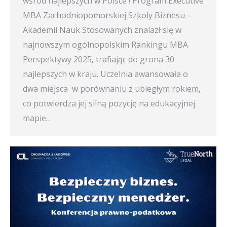
wśród najlepszych w Polsce ! Program Executive
MBA Zachodniopomorskiej Szkoły Biznesu –
Akademii Nauk Stosowanych znalazł się w
najnowszym ogólnopolskim Rankingu MBA
Perspektywy 2025, trafiając do grona 30
najlepszych w kraju. Uczelnia awansowała o
dwa miejsca w porównaniu z ubiegłym rokiem,
co potwierdza jej silną pozycję na edukacyjnej
mapie…