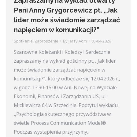
Zapraszamy na wykład otwarty
Pani Anny Grygorcewicz pt. ,,Jak
lider może świadomie zarządzać
napięciem w komunikacji?”
Spotkanie
,
Zaproszenie
By
Jerzy Adm
03-04-2026
Szanowne Koleżanki i Koledzy ! Serdecznie
zapraszamy na wykład gościnny pt. ,,Jak lider
może świadomie zarządzać napięciem w
komunikacji?’’, który odbędzie się 12.04.2026 r.,
w godz. 13:30-15:00 w Auli Nowej na Wydziale
Ekonomii, Finansów i Zarządzania US, ul.
Mickiewicza 64 w Szczecinie. Podtytuł wykładu:
,,Psychologia skutecznego przywództwa w
świetle Process Communication Model®
Podczas wystąpienia przyjrzymy…