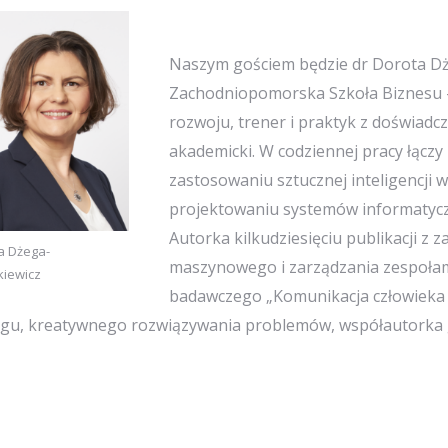
Naszym gościem będzie dr Dorota Dże
Zachodniopomorska Szkoła Biznesu 
rozwoju, trener i praktyk z doświad
akademicki. W codziennej pracy łączy 
zastosowaniu sztucznej inteligencji w
projektowaniu systemów informatyczn
Autorka kilkudziesięciu publikacji z 
a Dżega-
maszynowego i zarządzania zespołam
kiewicz
badawczego „Komunikacja człowieka z
ngu, kreatywnego rozwiązywania problemów, współautorka g