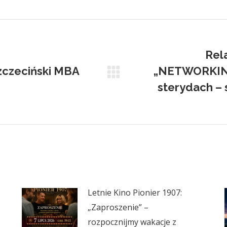
on
on
on
on
Facebook
X
Pinterest
LinkedIn
Rel
zczeciński MBA
„NETWORKING 
Next
sterydach – 
post:
Letnie Kino Pionier 1907:
„Zaproszenie” –
rozpocznijmy wakacje z