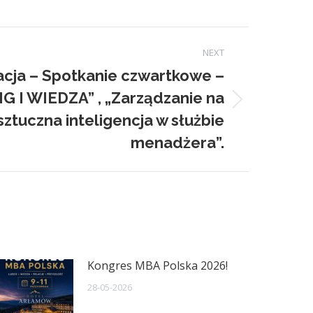
NEXT
acja – Spotkanie czwartkowe –
I WIEDZA” , „Zarządzanie na
sztuczna inteligencja w służbie
menadżera”.
Kongres MBA Polska 2026!
28-05-2026