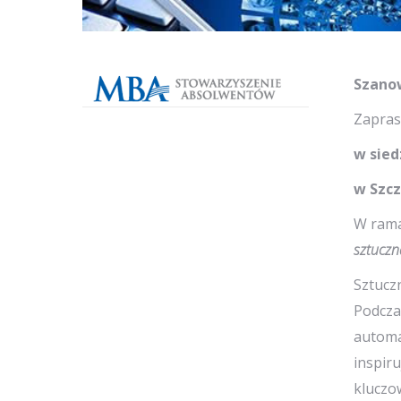
Szanow
Zapras
w
sied
w Szcz
W rama
sztuczn
Sztuczn
Podcza
automa
inspiru
kluczow