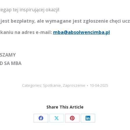
egap tej inspirującej okazji!
jest bezpłatny, ale wymagane jest zgłoszenie chęci uc
kaniu na adres e-mail:
mba@absolwencimba.pl
SZAMY
D SA MBA
Categories:
Spotkanie
,
Zaproszenie
10-04-2025
Share This Article
Share
Share
Share
Share