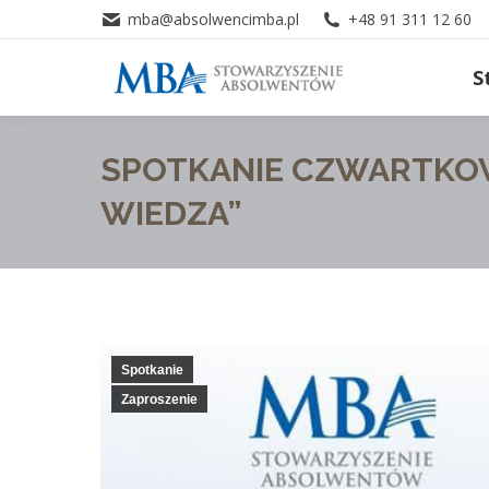
mba@absolwencimba.pl
+48 91 311 12 60
S
SPOTKANIE CZWARTKOW
WIEDZA”
Spotkanie
Zaproszenie