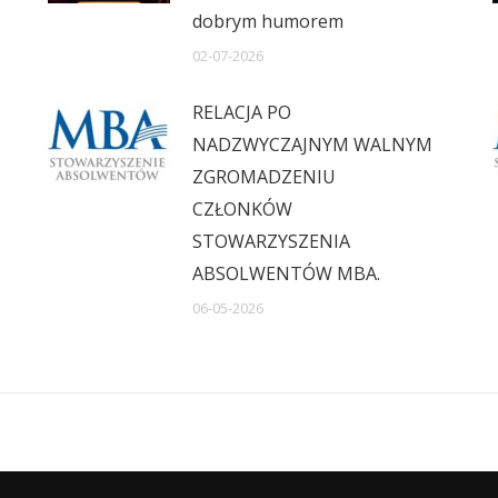
dobrym humorem
02-07-2026
RELACJA PO
NADZWYCZAJNYM WALNYM
ZGROMADZENIU
CZŁONKÓW
STOWARZYSZENIA
ABSOLWENTÓW MBA.
06-05-2026