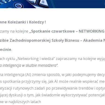
ne Koleżanki i Koledzy !
zamy na kolejne
„Spotkanie czwartkowe – NETWORKING 
zibie Zachodniopomorskiej Szkoły Biznesu – Akademia N
ecinie
.
ch cyklu „Networking i wiedza” zapraszamy na kolejne wyją
a inteligencja w służbie menadżera”.
a inteligencja (AI) zmienia sposób, w jaki podejmujemy decy
s spotkania przyjrzymy się, jak AI może realnie wspierać m
tyzacji rutynowych zadań po przewidywanie trendów i optym
jącej dyskusji o tym, jak świadomie wykorzystywać potencjał
e w najbliższych latach