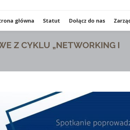
trona główna
Statut
Dołącz do nas
Zarzą
E Z CYKLU „NETWORKING I
You