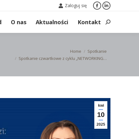
Zaloguj się
Facebook
Linkedin
page
page
d
O nas
Aktualności
Kontakt
Search:
opens
opens
in
in
new
new
window
window
 are here:
Home
Spotkanie
Spotkanie czwartkowe z cyklu „NETWORKING…
kwi
10
2025