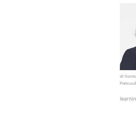
dr Dorot
Pietrusz
learni