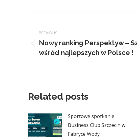
Post
navigation
PREVIOUS
Nowy ranking Perspektyw – S
Previous
wśród najlepszych w Polsce !
post:
Related posts
Sportowe spotkanie
Business Club Szczecin w
Fabryce Wody