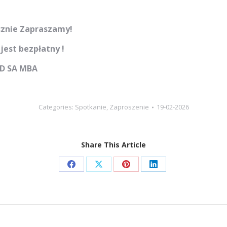
znie Zapraszamy!
jest bezpłatny !
D SA MBA
Categories:
Spotkanie
,
Zaproszenie
19-02-2026
Share This Article
Share
Share
Share
Share
on
on
on
on
Facebook
X
Pinterest
LinkedIn