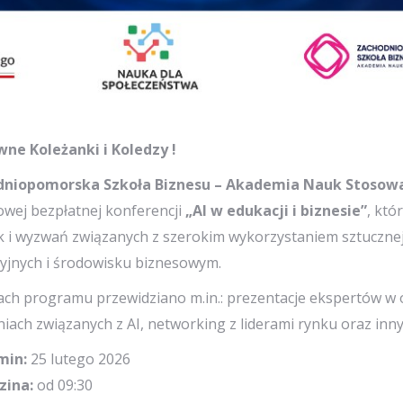
ne Koleżanki i Koledzy !
dniopomorska Szkoła Biznesu – Akademia Nauk Stosow
owej bezpłatnej konferencji
„AI w edukacji i biznesie”
, któ
k i wyzwań związanych z szerokim wykorzystaniem sztucznej 
yjnych i środowisku biznesowym.
ch programu przewidziano m.in.: prezentacje ekspertów w o
iach związanych z AI, networking z liderami rynku oraz inn
min:
25 lutego 2026
zina:
od 09:30