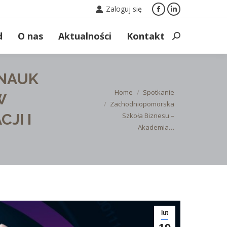
Zaloguj się
Facebook
Linkedin
page
page
d
O nas
Aktualności
Kontakt
Search:
opens
opens
in
in
new
new
 NAUK
window
window
You are here:
Home
Spotkanie
W
Zachodniopomorska
JI I
Szkoła Biznesu –
Akademia…
lut