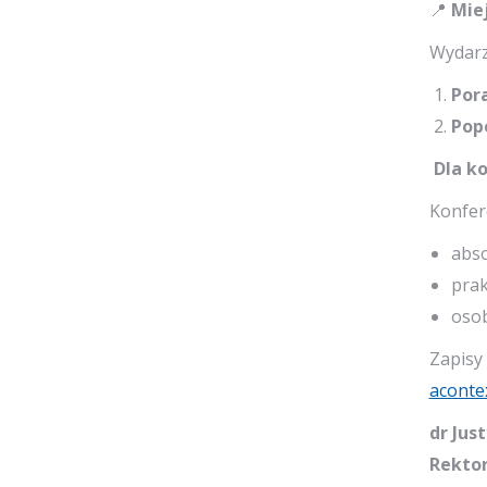
📍
Miej
Wydarz
Pora
Popo
Dla k
Konfer
abs
prak
osob
Zapisy
acont
dr Jus
Rekto