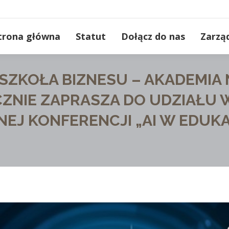
trona główna
Statut
Dołącz do nas
Zarzą
ZKOŁA BIZNESU – AKADEMIA
NIE ZAPRASZA DO UDZIAŁU 
J KONFERENCJI „AI W EDUKAC