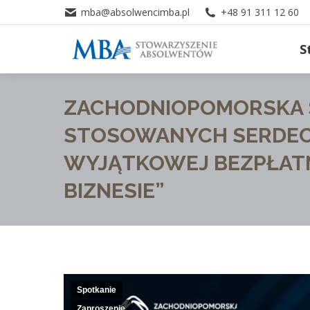
mba@absolwencimba.pl
+48 91 311 12 60
S
ZACHODNIOPOMORSKA S
STOSOWANYCH SERDECZ
WYJĄTKOWEJ BEZPŁATNE
BIZNESIE”
Spotkanie
Zaproszenie