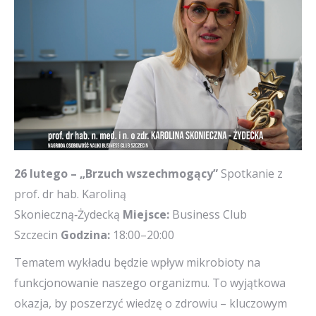
26 lutego – „Brzuch wszechmogący”
Spotkanie z
prof. dr hab. Karoliną
Skonieczną‑Żydecką
Miejsce:
Business Club
Szczecin
Godzina:
18:00–20:00
Tematem wykładu będzie wpływ mikrobioty na
funkcjonowanie naszego organizmu. To wyjątkowa
okazja, by poszerzyć wiedzę o zdrowiu – kluczowym