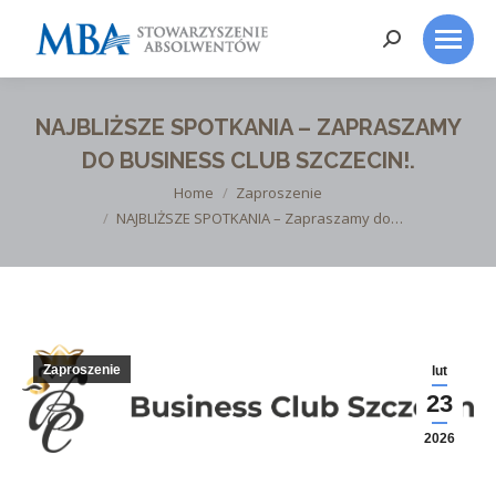
Search:
NAJBLIŻSZE SPOTKANIA – ZAPRASZAMY
DO BUSINESS CLUB SZCZECIN!.
You are here:
Home
Zaproszenie
NAJBLIŻSZE SPOTKANIA – Zapraszamy do…
Zaproszenie
lut
23
2026