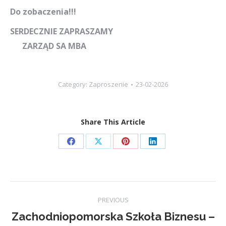
Do zobaczenia!!!
SERDECZNIE ZAPRASZAMY
ZARZĄD SA MBA
Category:
Zaproszenie
23-02-2026
Share This Article
Share
Share
Share
Share
on
on
on
on
Facebook
X
Pinterest
LinkedIn
Post
PREVIOUS
navigation
Zachodniopomorska Szkoła Biznesu –