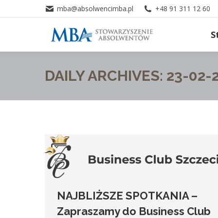
mba@absolwencimba.pl
+48 91 311 12 60
S
DAILY ARCHIVES:
23-02-
NAJBLIŻSZE SPOTKANIA –
Zapraszamy do Business Club