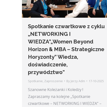
Spotkanie czwartkowe z cyklu
„NETWORKING I
WIEDZA”„Women Beyond
Horizon & MBA – Strategiczne
Horyzonty” Wiedza,
doświadczenie,
przywództwo”
Spotkanie
,
Zaproszenie
By
Jerzy Adm
17-10-2025
Szanowne Koleżanki i Koledzy !
Zapraszamy na kolejne „Spotkanie
czwartkowe – NETWORKING I WIEDZA” –