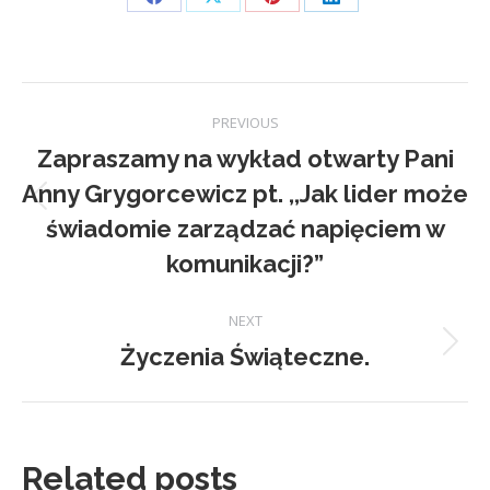
Share
Share
Share
Share
on
on
on
on
Facebook
X
Pinterest
LinkedIn
Post
PREVIOUS
navigation
Zapraszamy na wykład otwarty Pani
Anny Grygorcewicz pt. ,,Jak lider może
Previous
świadomie zarządzać napięciem w
post:
komunikacji?”
NEXT
Życzenia Świąteczne.
Next
post:
Related posts