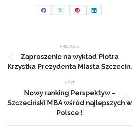
Share
Share
Share
Share
on
on
on
on
Facebook
X
Pinterest
LinkedIn
Post
PREVIOUS
navigation
Zaproszenie na wykład Piotra
Previous
Krzystka Prezydenta Miasta Szczecin.
post:
NEXT
Nowy ranking Perspektyw –
Szczeciński MBA wśród najlepszych w
Next
post:
Polsce !