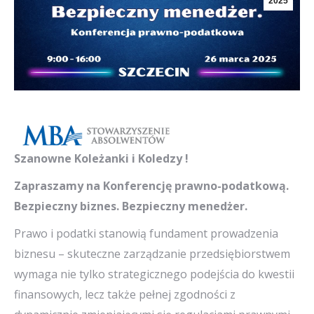
2025
Szanowne Koleżanki i Koledzy !
Zapraszamy na Konferencję prawno-podatkową.
Bezpieczny biznes. Bezpieczny menedżer.
Prawo i podatki stanowią fundament prowadzenia
biznesu – skuteczne zarządzanie przedsiębiorstwem
wymaga nie tylko strategicznego podejścia do kwestii
finansowych, lecz także pełnej zgodności z