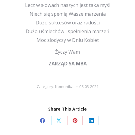
Lecz w słowach naszych jest taka myśl
Niech się spełnią Wasze marzenia
Dużo sukcesów oraz radości
Dużo uśmiechów i spełnienia marzeń
Moc słodyczy w Dniu Kobiet
Życzy Wam
ZARZĄD SA MBA
Category:
Komunikat
08-03-2021
Share This Article
Share
Share
Share
Share
on
on
on
on