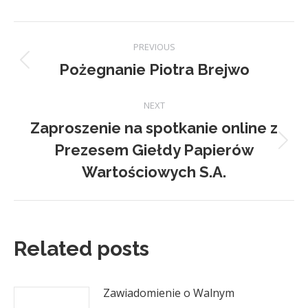
Facebook
X
Pinterest
LinkedIn
Post
PREVIOUS
navigation
Pożegnanie Piotra Brejwo
Previous
post:
NEXT
Zaproszenie na spotkanie online z
Prezesem Giełdy Papierów
Next
post:
Wartościowych S.A.
Related posts
Zawiadomienie o Walnym