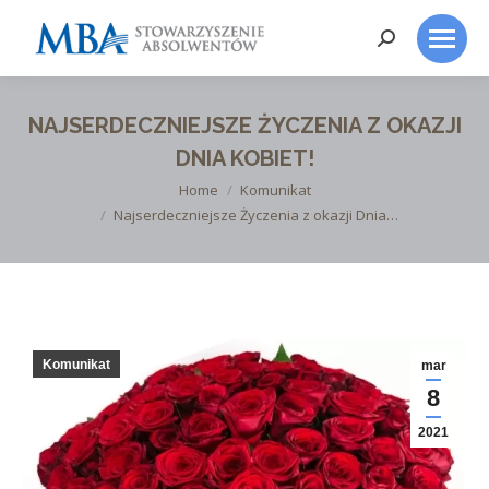
Search:
NAJSERDECZNIEJSZE ŻYCZENIA Z OKAZJI
DNIA KOBIET!
You are here:
Home
Komunikat
Najserdeczniejsze Życzenia z okazji Dnia…
Komunikat
mar
8
2021