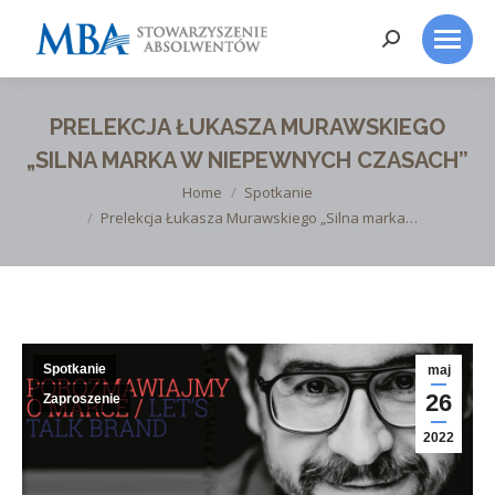
Search:
PRELEKCJA ŁUKASZA MURAWSKIEGO
„SILNA MARKA W NIEPEWNYCH CZASACH”
You are here:
Home
Spotkanie
Prelekcja Łukasza Murawskiego „Silna marka…
Spotkanie
maj
26
Zaproszenie
2022