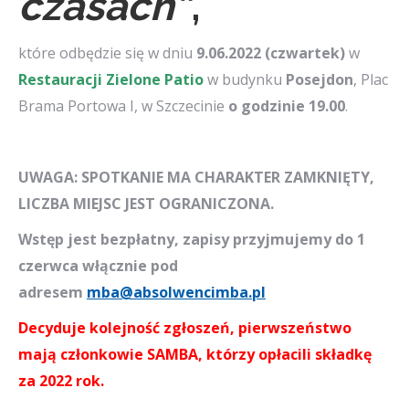
czasach”
,
które odbędzie się w dniu
9
.06.2022 (czwartek)
w
Restauracji Zielone Patio
w budynku
Posejdon
, Plac
Brama Portowa I, w Szczecinie
o godzinie 19.00
.
UWAGA: SPOTKANIE MA CHARAKTER ZAMKNIĘTY,
LICZBA MIEJSC JEST OGRANICZONA.
Wstęp jest bezpłatny, zapisy przyjmujemy do 1
czerwca włącznie pod
adresem
mba@absolwencimba.pl
Decyduje kolejność zgłoszeń, pierwszeństwo
mają członkowie SAMBA, którzy opłacili składkę
za 2022 rok.