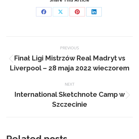
Share
Share
Share
Share
on
on
on
on
Facebook
X
Pinterest
LinkedIn
Post
PREVIOUS
navigation
Finał Ligi Mistrzów Real Madryt vs
Previous
Liverpool – 28 maja 2022 wieczorem
post:
NEXT
International Sketchnote Camp w
Next
Szczecinie
post:
Related posts