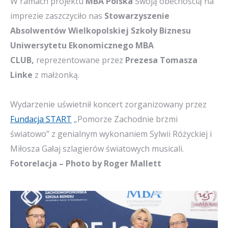
W ramach projektu
MBA Polska
Swoją obecnością na
imprezie zaszczyciło nas
Stowarzyszenie
Absolwentów Wielkopolskiej Szkoły Biznesu
Uniwersytetu Ekonomicznego MBA
CLUB,
reprezentowane przez
Prezesa Tomasza
Linke
z małżonką.
.
Wydarzenie uświetnił koncert zorganizowany przez
Fundacja START
„Pomorze Zachodnie brzmi
światowo” z genialnym wykonaniem Sylwii Różyckiej i
Miłosza Gałaj szlagierów światowych musicali.
.
Fotorelacja – Photo by Roger Mallett
.