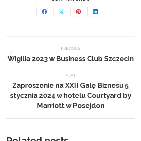
Share
Share
Share
Share
on
on
on
on
Facebook
X
Pinterest
LinkedIn
Post
PREVIOUS
navigation
Wigilia 2023 w Business Club Szczecin
Previous
post:
NEXT
Zaproszenie na XXII Galę Biznesu 5
stycznia 2024 w hotelu Courtyard by
Next
post:
Marriott w Posejdon
Related posts