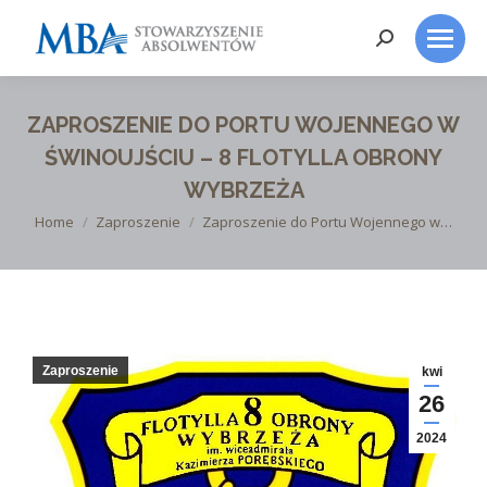
Search:
ZAPROSZENIE DO PORTU WOJENNEGO W
ŚWINOUJŚCIU – 8 FLOTYLLA OBRONY
WYBRZEŻA
You are here:
Home
Zaproszenie
Zaproszenie do Portu Wojennego w…
Zaproszenie
kwi
26
2024