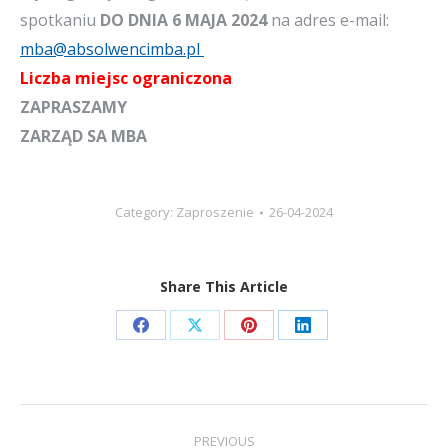
spotkaniu
DO DNIA 6 MAJA 2024
na adres e-mail:
mba@absolwencimba.pl
Liczba miejsc ograniczona
ZAPRASZAMY
ZARZĄD SA MBA
Category:
Zaproszenie
26-04-2024
Share This Article
Share
Share
Share
Share
on
on
on
on
Facebook
X
Pinterest
LinkedIn
Post
PREVIOUS