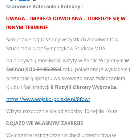
Szanowne Koleżanki i Koledzy !
UWAGA – IMPREZA ODWOŁANA – ODBĘDZIE SIĘ W
INNYM TERMINIE
Serdecznie zapraszamy wszystkich Absolwentów,
Studentów oraz Sympatyków Studiów MBA,
na niebywałą możliwość wizyty w Porcie Wojennym
w
Świnoujściu
21.05.2024
roku połączonej z wykładem i
prezentacją sprzętu wojskowego oraz zwiedzaniem
Klubu i Sali tradycji
8 Flotylli Obrony Wybrzeża
.
https://www.wojsko-polskie.pl/8fow/
Wizyta rozpocznie się od godziny 10-tej do 16-tej.
DOJAZD WE WŁASNYM ZAKRESIE
Wymagane jest zgłoszenie chęci uczestnictwa w