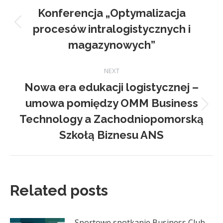
navigation
Konferencja „Optymalizacja
procesów intralogistycznych i
Previous
post:
magazynowych”
NEXT
Nowa era edukacji logistycznej –
umowa pomiędzy OMM Business
Next
Technology a Zachodniopomorską
post:
Szkołą Biznesu ANS
Related posts
Sportowe spotkanie Business Club