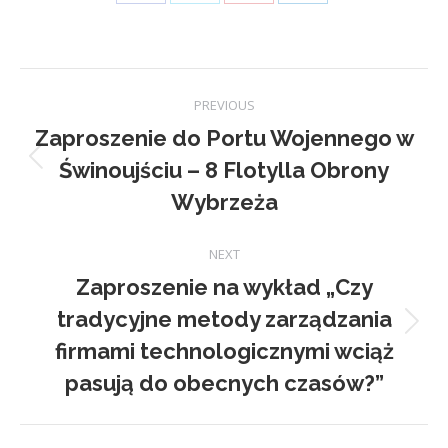
Share
Share
Share
Share
on
on
on
on
Facebook
X
Pinterest
LinkedIn
Post
PREVIOUS
navigation
Zaproszenie do Portu Wojennego w
Świnoujściu – 8 Flotylla Obrony
Previous
post:
Wybrzeża
NEXT
Zaproszenie na wykład „Czy
tradycyjne metody zarządzania
Next
firmami technologicznymi wciąż
post:
pasują do obecnych czasów?”