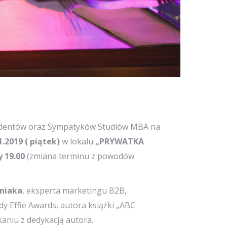
udentów oraz Sympatyków Studiów MBA na
1.2019 ( piątek)
w lokalu
„PRYWATKA
y 19.00
(zmiana terminu z powodów
uniaka
, eksperta marketingu B2B,
 Effie Awards, autora książki „ABC
aniu z dedykacją autora.