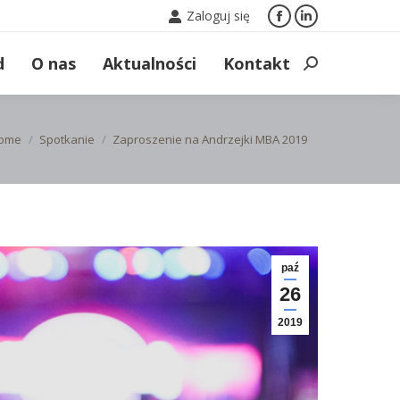
Zaloguj się
Facebook
Linkedin
page
page
d
O nas
Aktualności
Kontakt
Search:
opens
opens
in
in
new
new
 are here:
ome
Spotkanie
Zaproszenie na Andrzejki MBA 2019
window
window
paź
26
2019