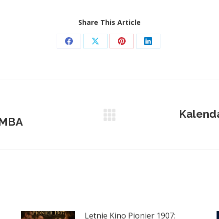
Share This Article
Share
Share
Share
Share
on
on
on
on
Facebook
X
Pinterest
LinkedIn
Kalend
 MBA
Next
post:
Letnie Kino Pionier 1907: