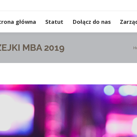
trona główna
Statut
Dołącz do nas
Zarzą
EJKI MBA 2019
You
H