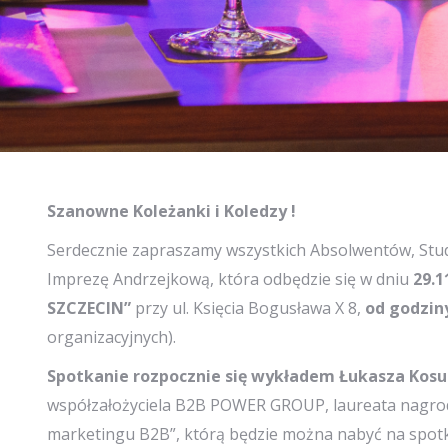
Szanowne Koleżanki i Koledzy !
Serdecznie zapraszamy wszystkich Absolwentów, St
Imprezę Andrzejkową, która odbędzie się w dniu
29.1
SZCZECIN”
przy ul. Księcia Bogusława X 8,
od godzin
organizacyjnych).
Spotkanie rozpocznie się wykładem Łukasza Kos
współzałożyciela B2B POWER GROUP, laureata nagrody
marketingu B2B”, którą będzie można nabyć na spotk