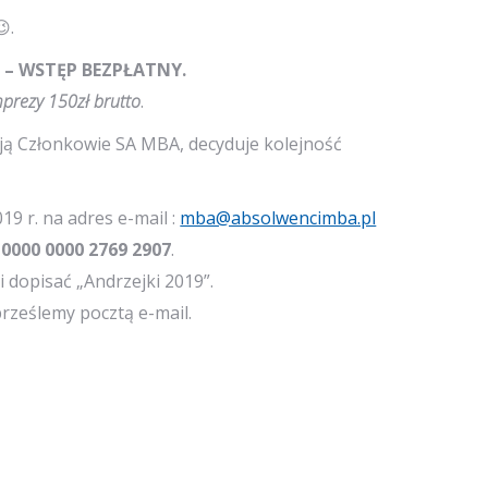
.
 – WSTĘP BEZPŁATNY.
mprezy 150zł brutto
.
ają Członkowie SA MBA, decyduje kolejność
19 r. na adres e-mail :
mba@absolwencimba.pl
 0000 0000 2769 2907
.
 dopisać „Andrzejki 2019”.
rześlemy pocztą e-mail.