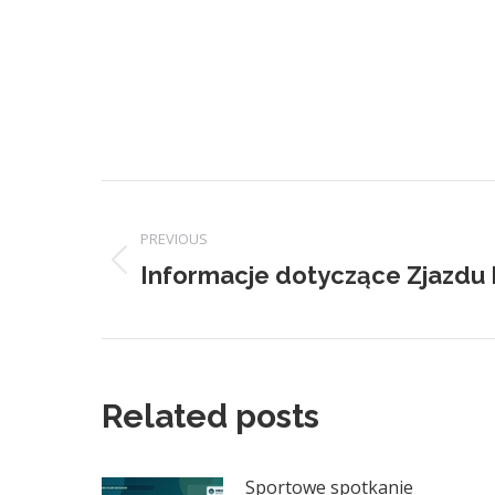
Post
PREVIOUS
navigation
Informacje dotyczące Zjazdu
Previous
post:
Related posts
Sportowe spotkanie