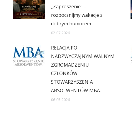
„Zaproszenie” –
rozpocznijmy wakacje z
dobrym humorem
02-07-2026
RELACJA PO
NADZWYCZAJNYM WALNYM
ZGROMADZENIU
CZŁONKÓW
STOWARZYSZENIA
ABSOLWENTÓW MBA.
06-05-2026