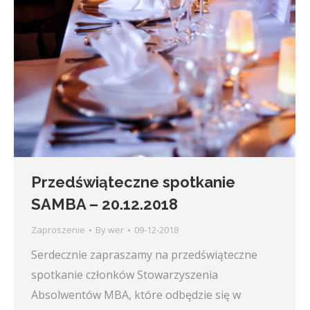
Przedświąteczne spotkanie
SAMBA – 20.12.2018
Zaproszenie
By
wer
09-12-2018
Serdecznie zapraszamy na przedświąteczne
spotkanie członków Stowarzyszenia
Absolwentów MBA, które odbędzie się w