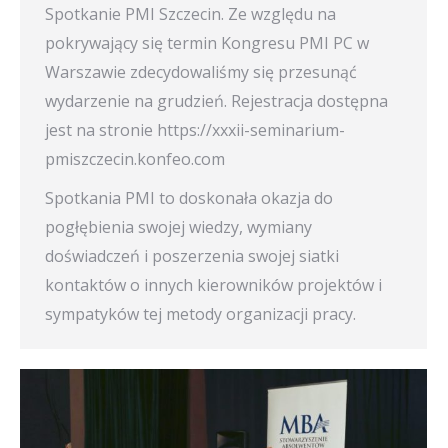
Spotkanie PMI Szczecin. Ze względu na
pokrywający się termin Kongresu PMI PC w
Warszawie zdecydowaliśmy się przesunąć
wydarzenie na grudzień. Rejestracja dostępna
jest na stronie https://xxxii-seminarium-
pmiszczecin.konfeo.com
Spotkania PMI to doskonała okazja do
pogłębienia swojej wiedzy, wymiany
doświadczeń i poszerzenia swojej siatki
kontaktów o innych kierowników projektów i
sympatyków tej metody organizacji pracy.