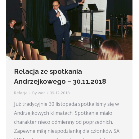
Relacja ze spotkania
Andrzejkowego – 30.11.2018
Relacja
By
wer
09-12-2018
Już tradycyjnie 30 listopada spotkaliśmy się w
Andrzejkowych klimatach. Spotkanie miało
charakter nieco odmienny od poprzednich.
Zapewne miłą niespodzianką dla członków SA