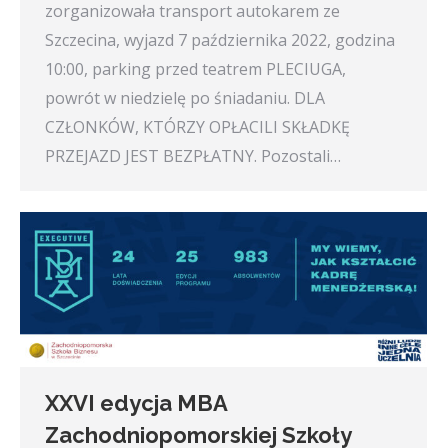
zorganizowała transport autokarem ze
Szczecina, wyjazd 7 października 2022, godzina
10:00, parking przed teatrem PLECIUGA,
powrót w niedzielę po śniadaniu. DLA
CZŁONKÓW, KTÓRZY OPŁACILI SKŁADKĘ
PRZEJAZD JEST BEZPŁATNY. Pozostali…
XXVI edycja MBA
Zachodniopomorskiej Szkoły