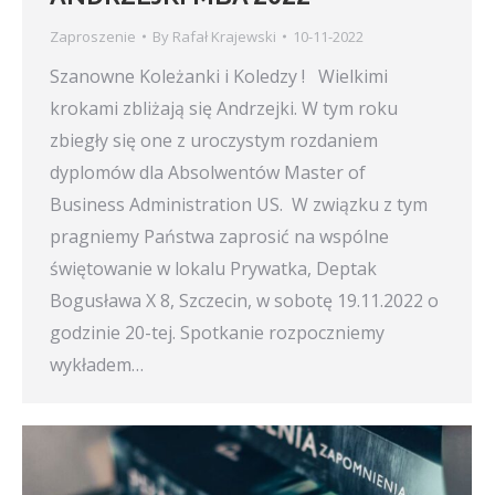
Zaproszenie
By
Rafał Krajewski
10-11-2022
Szanowne Koleżanki i Koledzy ! Wielkimi
krokami zbliżają się Andrzejki. W tym roku
zbiegły się one z uroczystym rozdaniem
dyplomów dla Absolwentów Master of
Business Administration US. W związku z tym
pragniemy Państwa zaprosić na wspólne
świętowanie w lokalu Prywatka, Deptak
Bogusława X 8, Szczecin, w sobotę 19.11.2022 o
godzinie 20-tej. Spotkanie rozpoczniemy
wykładem…