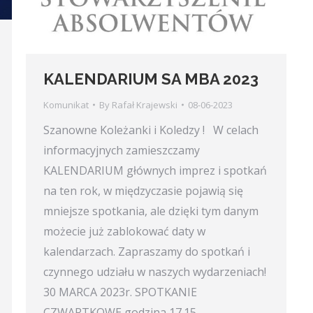
KALENDARIUM SA MBA 2023
Komunikat
By
Rafał Krajewski
08-06-2023
Szanowne Koleżanki i Koledzy ! W celach
informacyjnych zamieszczamy
KALENDARIUM głównych imprez i spotkań
na ten rok, w międzyczasie pojawią się
mniejsze spotkania, ale dzięki tym danym
możecie już zablokować daty w
kalendarzach. Zapraszamy do spotkań i
czynnego udziału w naszych wydarzeniach!
30 MARCA 2023r. SPOTKANIE
CZWARTKOWE godzina 17.15