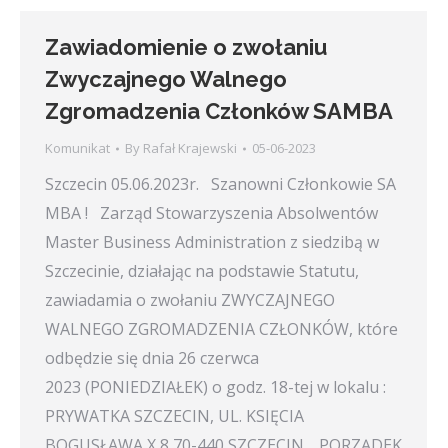
Zawiadomienie o zwołaniu
Zwyczajnego Walnego
Zgromadzenia Członków SAMBA
Komunikat
By
Rafał Krajewski
05-06-2023
Szczecin 05.06.2023r. Szanowni Członkowie SA
MBA ! Zarząd Stowarzyszenia Absolwentów
Master Business Administration z siedzibą w
Szczecinie, działając na podstawie Statutu,
zawiadamia o zwołaniu ZWYCZAJNEGO
WALNEGO ZGROMADZENIA CZŁONKÓW, które
odbędzie się dnia 26 czerwca
2023 (PONIEDZIAŁEK) o godz. 18-tej w lokalu :
PRYWATKA SZCZECIN, UL. KSIĘCIA
BOGUSŁAWA X 8,70-440 SZCZECIN. PORZĄDEK