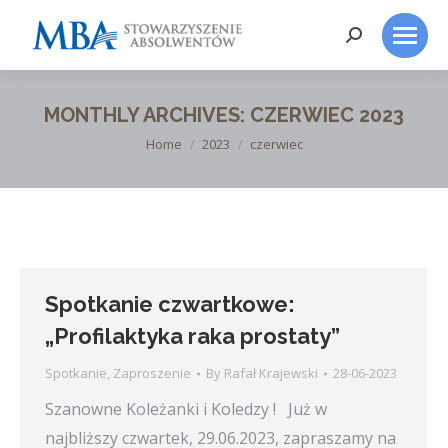
Search:
MONTHLY ARCHIVES:
CZERWIEC 2023
You are here:
Home
2023
czerwiec
Spotkanie czwartkowe:
„Profilaktyka raka prostaty”
Spotkanie
,
Zaproszenie
By
Rafał Krajewski
28-06-2023
Szanowne Koleżanki i Koledzy ! Już w
najbliższy czwartek, 29.06.2023, zapraszamy na