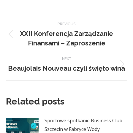
on
on
on
on
Facebook
X
Pinterest
LinkedIn
Post
PREVIOUS
navigation
XXII Konferencja Zarządzanie
Previous
Finansami – Zaproszenie
post:
NEXT
Beaujolais Nouveau czyli święto wina
Next
post:
Related posts
Sportowe spotkanie Business Club
Szczecin w Fabryce Wody