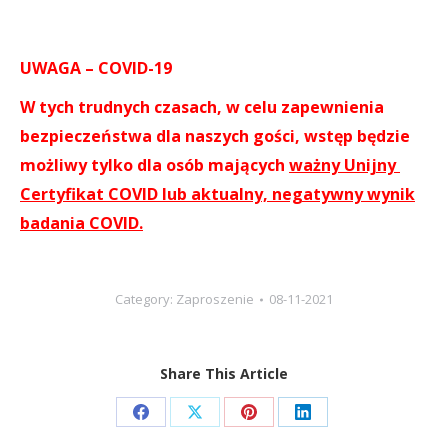
UWAGA – COVID-19
W tych trudnych czasach, w celu zapewnienia
bezpieczeństwa dla naszych gości, wstęp będzie
możliwy tylko dla osób mających
ważny Unijny
Certyfikat COVID lub aktualny, negatywny wynik
badania COVID.
Category:
Zaproszenie
08-11-2021
Share This Article
Share
Share
Share
Share