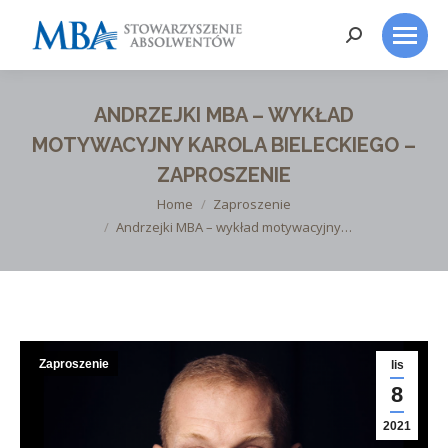
Search:
ANDRZEJKI MBA – WYKŁAD
MOTYWACYJNY KAROLA BIELECKIEGO –
ZAPROSZENIE
You are here:
Home
Zaproszenie
Andrzejki MBA – wykład motywacyjny…
Zaproszenie
lis
8
2021