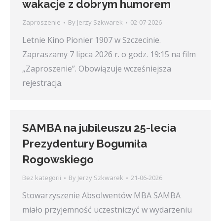
wakacje z dobrym humorem
Zaproszenie
By
Jerzy Szkwarek
02-07-2026
Letnie Kino Pionier 1907 w Szczecinie.
Zapraszamy 7 lipca 2026 r. o godz. 19:15 na film
„Zaproszenie”. Obowiązuje wcześniejsza
rejestracja.
SAMBA na jubileuszu 25-lecia
Prezydentury Bogumiła
Rogowskiego
Bez kategorii
By
Jerzy Szkwarek
21-06-2026
Stowarzyszenie Absolwentów MBA SAMBA
miało przyjemność uczestniczyć w wydarzeniu