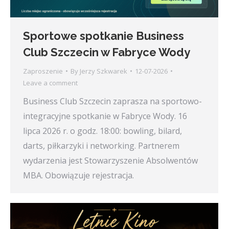
Sportowe spotkanie Business
Club Szczecin w Fabryce Wody
Zaproszenie
By
Jerzy Szkwarek
12-07-2026
Leave a comment
Business Club Szczecin zaprasza na sportowo-
integracyjne spotkanie w Fabryce Wody. 16
lipca 2026 r. o godz. 18:00: bowling, bilard,
darts, piłkarzyki i networking. Partnerem
wydarzenia jest Stowarzyszenie Absolwentów
MBA. Obowiązuje rejestracja.