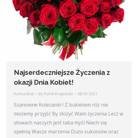
Najserdeczniejsze Życzenia z
okazji Dnia Kobiet!
Komunikat
By
Rafał Krajewski
08-03-2021
Szanowne Koleżanki ! Z bukietem róż nie
możemy przyjść By złożyć Wam życzenia Lecz w
słowach naszych jest taka myśl Niech się
spełnią Wasze marzenia Dużo sukcesów oraz