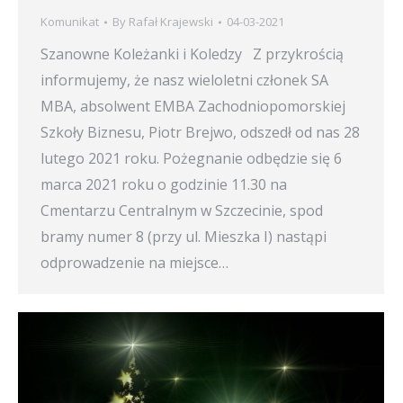
Komunikat
By
Rafał Krajewski
04-03-2021
Szanowne Koleżanki i Koledzy Z przykrością
informujemy, że nasz wieloletni członek SA
MBA, absolwent EMBA Zachodniopomorskiej
Szkoły Biznesu, Piotr Brejwo, odszedł od nas 28
lutego 2021 roku. Pożegnanie odbędzie się 6
marca 2021 roku o godzinie 11.30 na
Cmentarzu Centralnym w Szczecinie, spod
bramy numer 8 (przy ul. Mieszka I) nastąpi
odprowadzenie na miejsce…