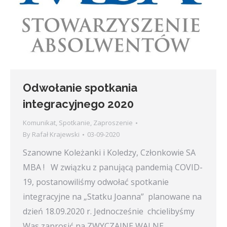
Odwołanie spotkania
integracyjnego 2020
Komunikat
,
Spotkanie
,
Zaproszenie
By
Rafał Krajewski
03-09-2020
Szanowne Koleżanki i Koledzy, Członkowie SA
MBA ! W związku z panującą pandemią COVID-
19, postanowiliśmy odwołać spotkanie
integracyjne na „Statku Joanna” planowane na
dzień 18.09.2020 r. Jednocześnie chcielibyśmy
Was zaprosić na ZWYCZAJNE WALNE