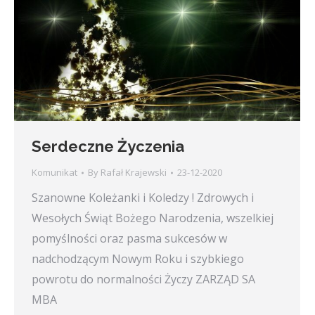
Serdeczne Życzenia
Komunikat
By
Rafał Krajewski
23-12-2020
Szanowne Koleżanki i Koledzy ! Zdrowych i
Wesołych Świąt Bożego Narodzenia, wszelkiej
pomyślności oraz pasma sukcesów w
nadchodzącym Nowym Roku i szybkiego
powrotu do normalności Życzy ZARZĄD SA
MBA