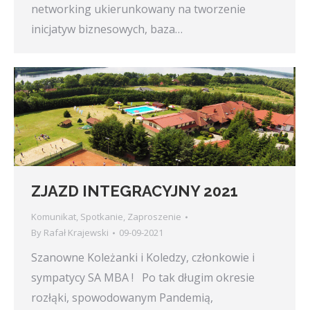
networking ukierunkowany na tworzenie
inicjatyw biznesowych, baza…
ZJAZD INTEGRACYJNY 2021
Komunikat
,
Spotkanie
,
Zaproszenie
By
Rafał Krajewski
09-09-2021
Szanowne Koleżanki i Koledzy, członkowie i
sympatycy SA MBA ! Po tak długim okresie
rozłąki, spowodowanym Pandemią,