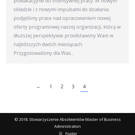
powakacyjnie do intensywnej pracy. W nowym
składzie i z nowymi impulsami do działania
podjęliśmy prace nad opracowaniem nowej
oferty programowej naszej organizacji, którą w
dłuższej perspektywie przedstawimy Wam w
najbliższych dwóch miesiącach.
Przygotowaliśmy dla Was…
←
1
2
3
4
© 2018. Stowarzyszenie Absolwentów Master of Business
Administration
Footer