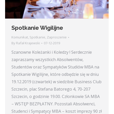
Spotkanie Wigilijne
Komunikat
,
Spotkanie
,
Zaproszenie
By
Rafał Krajewski
07-12-2019
Szanowne Koleżanki i Koledzy ! Serdecznie
zapraszamy wszystkich Absolwentów,
Studentów oraz Sympatyków Studiów MBA na
Spotkanie Wigilijne, które odbędzie się w dniu
19.12.2019 (czwartek) w siedzibie Business Club
Szczecin, plac Stefana Batorego 4, 70-207
Szczecin, o godzinie 19.00. Członkowie SA MBA
– WSTĘP BEZPŁATNY. Pozostali Absolwenci,
Studenci i Sympatycy MBA – koszt imprezy 90 zł