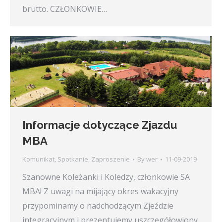
brutto. CZŁONKOWIE…
Informacje dotyczące Zjazdu
MBA
Komunikat
,
Spotkanie
,
Zaproszenie
By
wer
11-09-2019
Szanowne Koleżanki i Koledzy, członkowie SA
MBA! Z uwagi na mijający okres wakacyjny
przypominamy o nadchodzącym Zjeździe
integracyjnym i prezentujemy uszczegółowiony